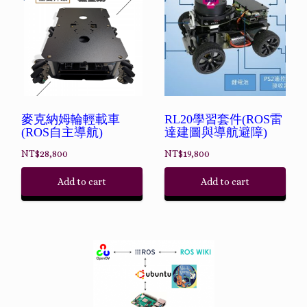
麥克納姆輪輕載車
RL20學習套件(ROS雷
(ROS自主導航)
達建圖與導航避障)
NT$
28,800
NT$
19,800
Add to cart
Add to cart