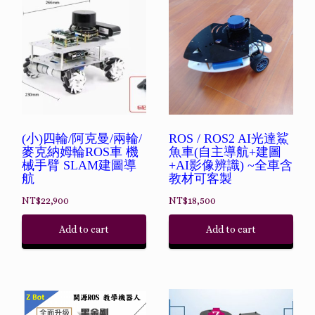
(小)四輪/阿克曼/兩輪/
ROS / ROS2 AI光達鯊
麥克納姆輪ROS車 機
魚車(自主導航+建圖
械手臂 SLAM建圖導
+AI影像辨識) ~全車含
航
教材可客製
NT$
22,900
NT$
18,500
Add to cart
Add to cart