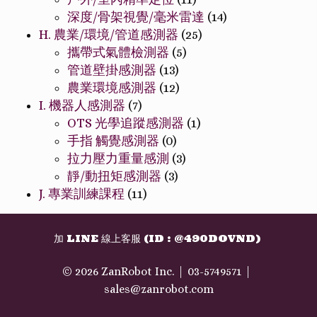
深度/骨架視覺/毫米雷達
(14)
H. 農業/環境/管道感測器
(25)
攜帶式氣體檢測器
(5)
管道壁掛感測器
(13)
農業環境感測器
(12)
I. 機器人感測器
(7)
OTS 光學追蹤感測器
(1)
手指 觸覺感測器
(0)
拉力壓力重量感測
(3)
靜/動扭矩感測器
(3)
J. 專業訓練課程
(11)
加 LINE 線上客服 (ID : @490DOVND)
© 2026 ZanRobot Inc.
03-5749571
sales@zanrobot.com