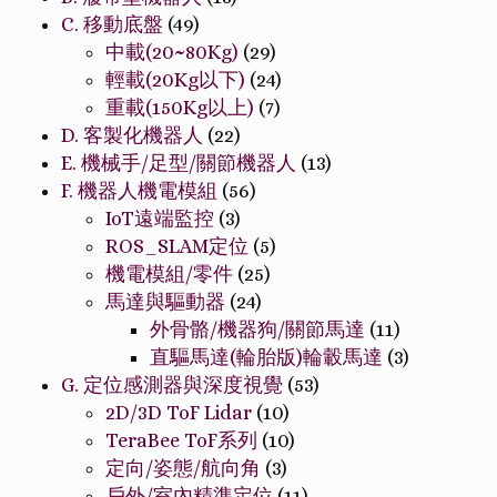
C. 移動底盤
(49)
中載(20~80Kg)
(29)
輕載(20Kg以下)
(24)
重載(150Kg以上)
(7)
D. 客製化機器人
(22)
E. 機械手/足型/關節機器人
(13)
F. 機器人機電模組
(56)
IoT遠端監控
(3)
ROS_SLAM定位
(5)
機電模組/零件
(25)
馬達與驅動器
(24)
外骨骼/機器狗/關節馬達
(11)
直驅馬達(輪胎版)輪轂馬達
(3)
G. 定位感測器與深度視覺
(53)
2D/3D ToF Lidar
(10)
TeraBee ToF系列
(10)
定向/姿態/航向角
(3)
戶外/室內精準定位
(11)