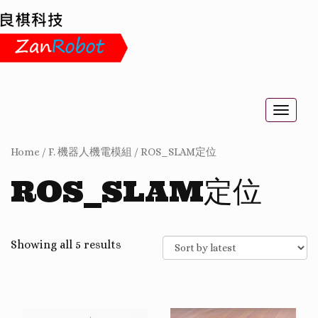
Toggle
naviga
Home
/
F. 機器人機電模組
/
ROS_SLAM定位
ROS_SLAM定位
Showing all 5 results