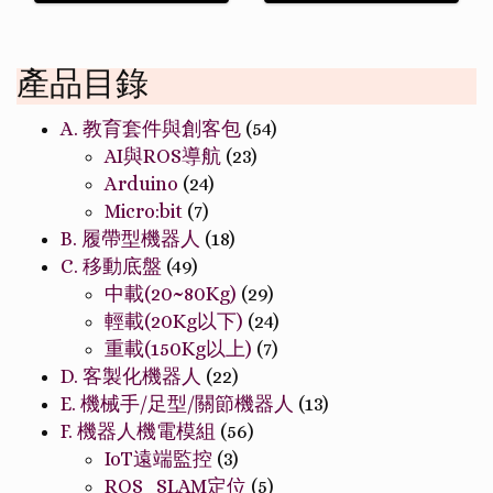
產品目錄
A. 教育套件與創客包
(54)
AI與ROS導航
(23)
Arduino
(24)
Micro:bit
(7)
B. 履帶型機器人
(18)
C. 移動底盤
(49)
中載(20~80Kg)
(29)
輕載(20Kg以下)
(24)
重載(150Kg以上)
(7)
D. 客製化機器人
(22)
E. 機械手/足型/關節機器人
(13)
F. 機器人機電模組
(56)
IoT遠端監控
(3)
ROS_SLAM定位
(5)