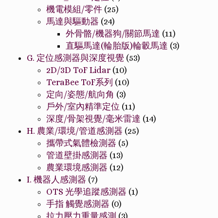
機電模組/零件
(25)
馬達與驅動器
(24)
外骨骼/機器狗/關節馬達
(11)
直驅馬達(輪胎版)輪轂馬達
(3)
G. 定位感測器與深度視覺
(53)
2D/3D ToF Lidar
(10)
TeraBee ToF系列
(10)
定向/姿態/航向角
(3)
戶外/室內精準定位
(11)
深度/骨架視覺/毫米雷達
(14)
H. 農業/環境/管道感測器
(25)
攜帶式氣體檢測器
(5)
管道壁掛感測器
(13)
農業環境感測器
(12)
I. 機器人感測器
(7)
OTS 光學追蹤感測器
(1)
手指 觸覺感測器
(0)
拉力壓力重量感測
(3)