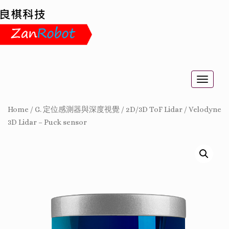
Toggle
naviga
Home
/
G. 定位感測器與深度視覺
/
2D/3D ToF Lidar
/
Velodyne
3D Lidar – Puck sensor