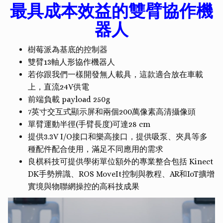
最具成本效益的雙臂協作機
器人
樹莓派為基底的控制器
雙臂13軸人形協作機器人
若你跟我們一樣開發無人載具，這款適合放在車載
上，直流24V供電
前端負載 payload 250g
7英寸交互式顯示屏和兩個200萬像素高清攝像頭
單臂運動半徑(手臂長度)可達28 cm
提供3.3V I/O接口和樂高接口，提供吸泵、夾具等多
種配件配合使用，滿足不同應用的需求
良棋科技可提供學術單位額外的專業整合包括 Kinect
DK手勢辨識、ROS MoveIt控制與教程、AR和IoT擴增
實境與物聯網操控的高科技成果
Video
Player