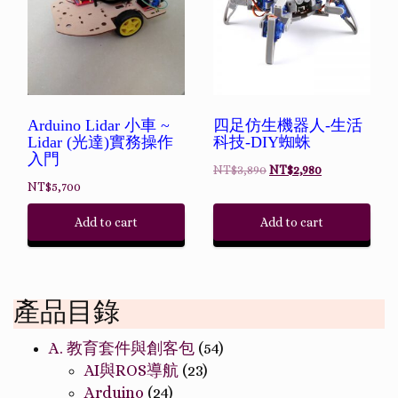
Arduino Lidar 小車 ~
四足仿生機器人-生活
Lidar (光達)實務操作
科技-DIY蜘蛛
入門
NT$
3,890
NT$
2,980
NT$
5,700
Add to cart
Add to cart
產品目錄
A. 教育套件與創客包
(54)
AI與ROS導航
(23)
Arduino
(24)