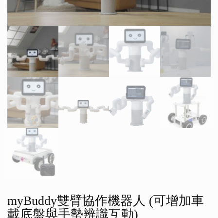
myBuddy雙臂協作機器人 (可增加車
載底盤與手勢辨識互動)