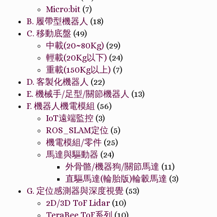
Micro:bit
(7)
B. 履帶型機器人
(18)
C. 移動底盤
(49)
中載(20~80Kg)
(29)
輕載(20Kg以下)
(24)
重載(150Kg以上)
(7)
D. 客製化機器人
(22)
E. 機械手/足型/關節機器人
(13)
F. 機器人機電模組
(56)
IoT遠端監控
(3)
ROS_SLAM定位
(5)
機電模組/零件
(25)
馬達與驅動器
(24)
外骨骼/機器狗/關節馬達
(11)
直驅馬達(輪胎版)輪轂馬達
(3)
G. 定位感測器與深度視覺
(53)
2D/3D ToF Lidar
(10)
TeraBee ToF系列
(10)