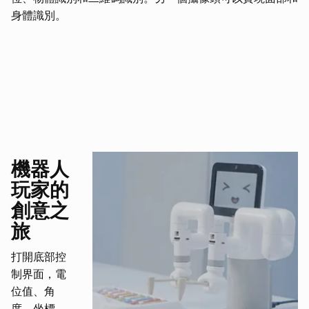
身體識別。
機器人
玩家的
創意之
旅
打開底部控
制界面，電
位值、角
度、坐標、