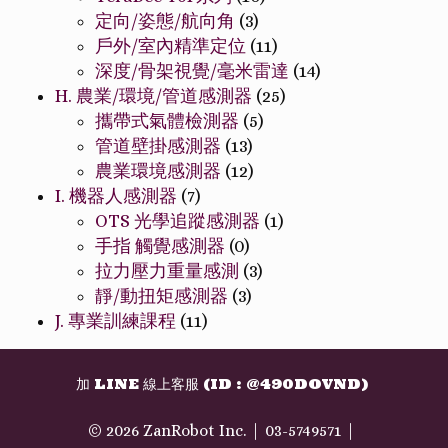
定向/姿態/航向角
(3)
戶外/室內精準定位
(11)
深度/骨架視覺/毫米雷達
(14)
H. 農業/環境/管道感測器
(25)
攜帶式氣體檢測器
(5)
管道壁掛感測器
(13)
農業環境感測器
(12)
I. 機器人感測器
(7)
OTS 光學追蹤感測器
(1)
手指 觸覺感測器
(0)
拉力壓力重量感測
(3)
靜/動扭矩感測器
(3)
J. 專業訓練課程
(11)
加 LINE 線上客服 (ID : @490DOVND)
© 2026 ZanRobot Inc.
03-5749571