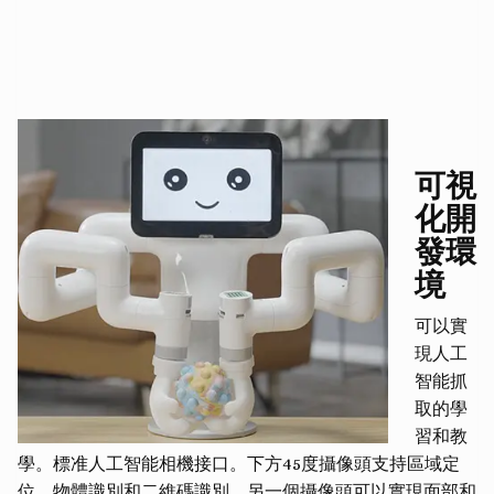
可視
化開
發環
境
可以實
現人工
智能抓
取的學
習和教
學。標准人工智能相機接口。下方45度攝像頭支持區域定
位、物體識別和二維碼識別。另一個攝像頭可以實現面部和