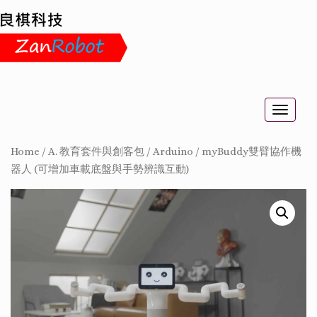
Toggle
naviga
Home
/
A. 教育套件與創客包
/
Arduino
/
myBuddy雙臂協作機
器人 (可增加車載底盤與手勢辨識互動)