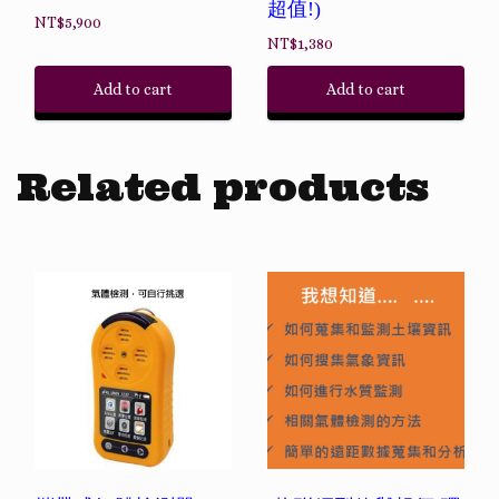
超值!)
NT$
5,900
NT$
1,380
Add to cart
Add to cart
Related products