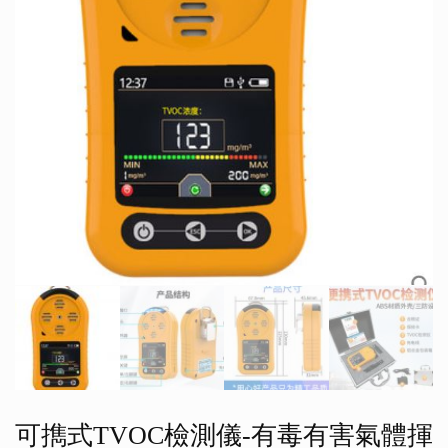
可擕式TVOC檢測儀-有毒有害氣體揮