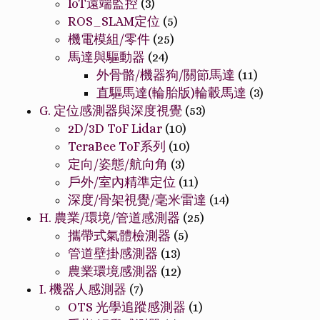
IoT遠端監控
(3)
ROS_SLAM定位
(5)
機電模組/零件
(25)
馬達與驅動器
(24)
外骨骼/機器狗/關節馬達
(11)
直驅馬達(輪胎版)輪轂馬達
(3)
G. 定位感測器與深度視覺
(53)
2D/3D ToF Lidar
(10)
TeraBee ToF系列
(10)
定向/姿態/航向角
(3)
戶外/室內精準定位
(11)
深度/骨架視覺/毫米雷達
(14)
H. 農業/環境/管道感測器
(25)
攜帶式氣體檢測器
(5)
管道壁掛感測器
(13)
農業環境感測器
(12)
I. 機器人感測器
(7)
OTS 光學追蹤感測器
(1)