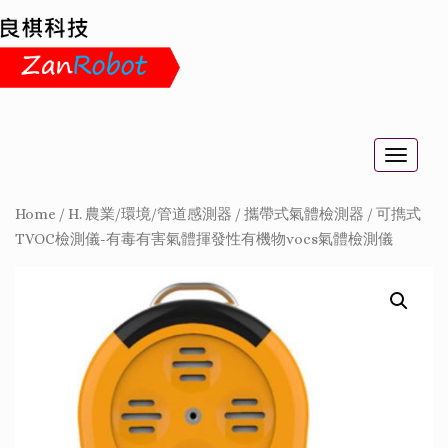
Toggle
naviga
Home
/
H. 農業/環境/管道感測器
/
攜帶式氣體檢測器
/
可擕式
TVOC檢測儀-有毒有害氣體揮發性有機物vocs氣體檢測儀