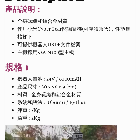
產品說明：
全身碳纖和鋁合金材質
使用小米CyberGear關節電機(可單獨販售)，性能規
格如下
可提供機器人URDF文件檔案
主機採用x86-N100型主機
規格 :
機器人電池 : 24V / 6000mAH
產品尺寸 : 80 x 26 x 9 (cm)
材質 : 全身碳纖和鋁合金材質
系統和語法 : Ubuntu / Python
淨重 : 7Kg
負重 : 2Kg
Video
Player