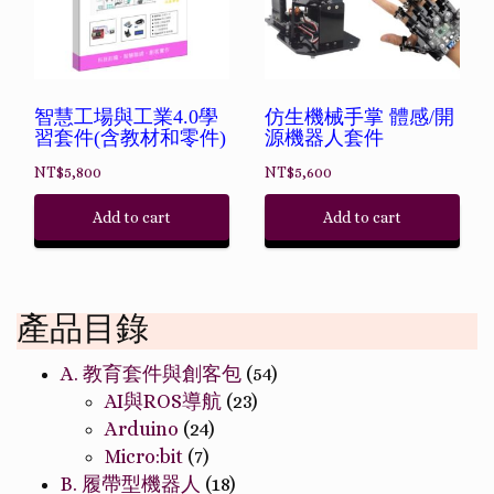
智慧工場與工業4.0學
仿生機械手掌 體感/開
習套件(含教材和零件)
源機器人套件
NT$
5,800
NT$
5,600
Add to cart
Add to cart
產品目錄
A. 教育套件與創客包
(54)
AI與ROS導航
(23)
Arduino
(24)
Micro:bit
(7)
B. 履帶型機器人
(18)