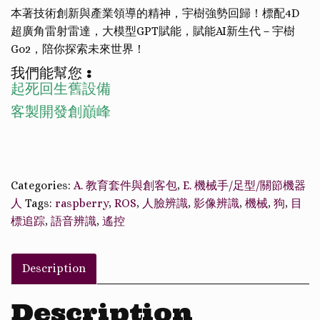
本著技術創新與產業領導的精神，宇樹強勢回歸！標配4D
超廣角雷射雷達，大模型GPT賦能，賦能AI新生代－宇樹
Go2，陪你探索未來世界！
我們能幫您 :
起死回生舊設備
客製開發創巔峰
Categories:
A. 教育套件與創客包
,
E. 機械手/足型/關節機器
人
Tags:
raspberry
,
ROS
,
人臉辨識
,
影像辨識
,
機械
,
狗
,
目
標追踪
,
語音辨識
,
遙控
Description
Description