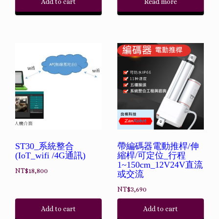
Add to cart
Read more
ST30_系統整合
帶編碼器電動推桿/伸
(IoT_wifi /4G通訊)
縮桿/可定位_行程
1~150cm_12V24V直流
NT$
18,800
或交流
NT$
3,690
Add to cart
Add to cart