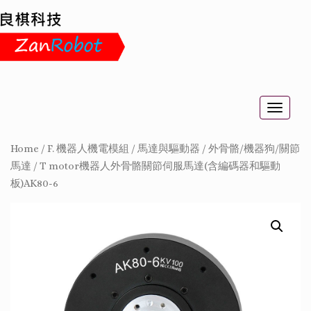
Toggle
naviga
Home
/
F. 機器人機電模組
/
馬達與驅動器
/
外骨骼/機器狗/關節
馬達
/
T motor機器人外骨骼關節伺服馬達(含編碼器和驅動
板)AK80-6