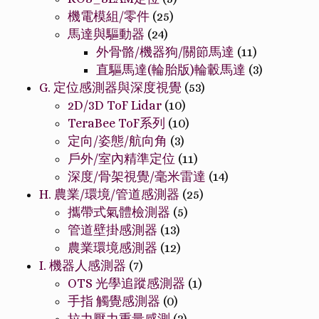
機電模組/零件
(25)
馬達與驅動器
(24)
外骨骼/機器狗/關節馬達
(11)
直驅馬達(輪胎版)輪轂馬達
(3)
G. 定位感測器與深度視覺
(53)
2D/3D ToF Lidar
(10)
TeraBee ToF系列
(10)
定向/姿態/航向角
(3)
戶外/室內精準定位
(11)
深度/骨架視覺/毫米雷達
(14)
H. 農業/環境/管道感測器
(25)
攜帶式氣體檢測器
(5)
管道壁掛感測器
(13)
農業環境感測器
(12)
I. 機器人感測器
(7)
OTS 光學追蹤感測器
(1)
手指 觸覺感測器
(0)