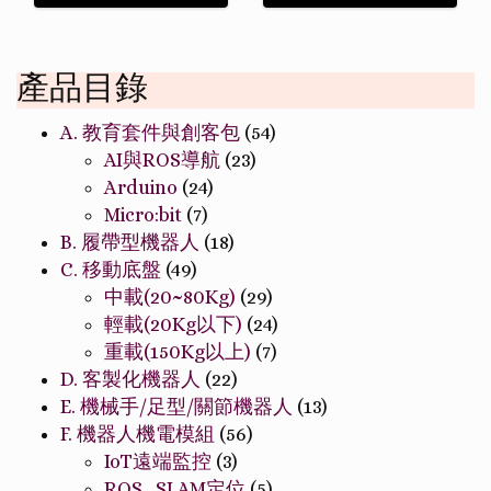
產品目錄
A. 教育套件與創客包
(54)
AI與ROS導航
(23)
Arduino
(24)
Micro:bit
(7)
B. 履帶型機器人
(18)
C. 移動底盤
(49)
中載(20~80Kg)
(29)
輕載(20Kg以下)
(24)
重載(150Kg以上)
(7)
D. 客製化機器人
(22)
E. 機械手/足型/關節機器人
(13)
F. 機器人機電模組
(56)
IoT遠端監控
(3)
ROS_SLAM定位
(5)