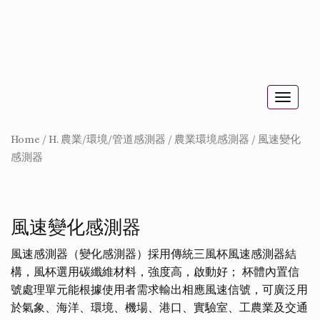
Toggle
naviga
Home
/
H. 農業/環境/管道感測器
/
農業環境感測器
/
風速變化
感測器
風速變化感測器
風速感測器（變化感測器）採用傳統三風杯風速感測器結
構，風杯選用碳纖維材料，強度高，啟動好； 杯體內置信
號處理單元能根據使用者需求輸出相應風速信號，可廣泛用
於氣象、海洋、環境、機場、港口、實驗室、工農業及交通