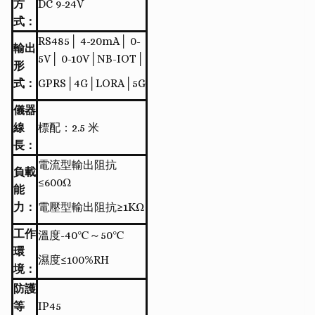
方
DC 9-24V
式：
RS485│ 4-20mA│ 0-
輸出
5V│ 0-10V│NB-IOT│
形
式：
GPRS│4G│LORA│5G
儀器
線
標配：2.5 米
長：
電流型輸出阻抗
負載
≤600Ω
能
力：
電壓型輸出阻抗≥1KΩ
工作
溫度-40℃～50℃
環
濕度≤100%RH
境：
防護
等
IP45