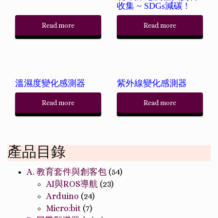
收集 ~ SDGs減碳 !
Read more
Read more
溫濕度變化感測器
紫外線變化感測器
Read more
Read more
產品目錄
A. 教育套件與創客包
(54)
AI與ROS導航
(23)
Arduino
(24)
Micro:bit
(7)