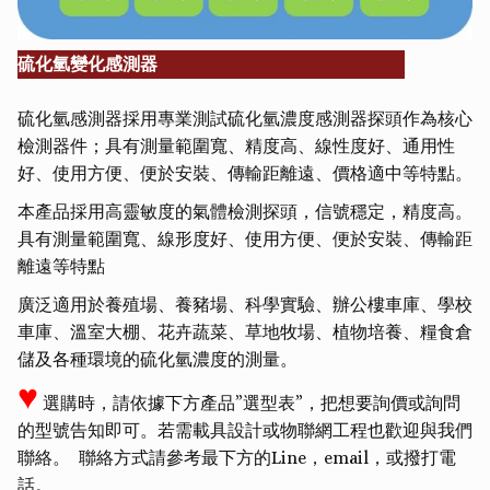
硫化氫變化感測器
硫化氫感測器採用專業測試硫化氫濃度感測器探頭作為核心
檢測器件；具有測量範圍寬、精度高、線性度好、通用性
好、使用方便、便於安裝、傳輸距離遠、價格適中等特點。
本產品採用高靈敏度的氣體檢測探頭，信號穩定，精度高。
具有測量範圍寬、線形度好、使用方便、便於安裝、傳輸距
離遠等特點
廣泛適用於養殖場、養豬場、科學實驗、辦公樓車庫、學校
車庫、溫室大棚、花卉蔬菜、草地牧場、植物培養、糧食倉
儲及各種環境的硫化氫濃度的測量。
♥
選購時，請依據下方產品”選型表”，把想要詢價或詢問
的型號告知即可。若需載具設計或物聯網工程也歡迎與我們
聯絡。 聯絡方式請參考最下方的Line，email，或撥打電
話。