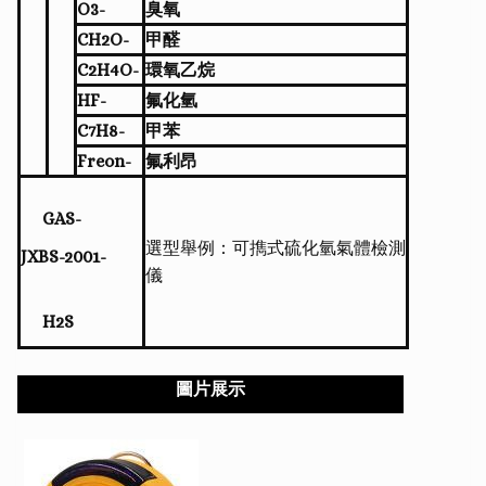
O3-
臭氧
CH2O-
甲醛
C2H4O-
環氧乙烷
HF-
氟化氫
C7H8-
甲苯
Freon-
氟利昂
GAS-
選型舉例：可擕式硫化氫氣體檢測
JXBS-2001-
儀
H2S
圖片展示