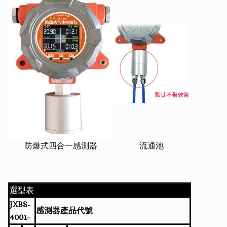
防爆式四合一感測器
流通池
選型表
JXBS-
感測器產品代號
4001-