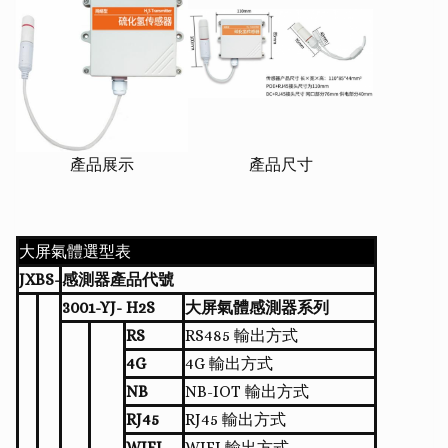
產品展示
產品尺寸
大屏氣體選型表
JXBS-
感測器產品代號
3001-YJ- H2S
大屏氣體感測器系列
RS
RS485 輸出方式
4G
4G 輸出方式
NB
NB-IOT 輸出方式
RJ45
RJ45 輸出方式
WIFI
WIFI 輸出方式