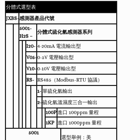
分體式選型表
JXBS-
感測器產品代號
5
001-
分體式硫化氫感測器系列
H2S
–
I20-
4-20mA 電流輸出型
V05-
0-5V 電壓輸出型
V10-
0-10V 電壓輸出型
RS-
RS485（Modbus-RTU 協議）
1-
單硫化氫輸出
2-
硫化氫溫濕度三合一輸出
100P
進口 100ppm 量程
1KP
進口 1000ppm 量程
50
01
選型舉例：美