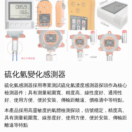
硫化氫變化感測器
硫化氫感測器採用專業測試硫化氫濃度感測器探頭作為核心
檢測器件；具有測量範圍寬、精度高、線性度好、通用性
好、使用方便、便於安裝、傳輸距離遠、價格適中等特點。
本產品採用高靈敏度的氣體檢測探頭，信號穩定，精度高。
具有測量範圍寬、線形度好、使用方便、便於安裝、傳輸距
離遠等特點