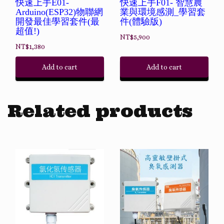
快速上手E01-
快速上手F01- 智慧農
Arduino(ESP32)物聯網
業與環境感測_學習套
開發最佳學習套件(最
件(體驗版)
超值!)
NT$
5,900
NT$
1,380
Add to cart
Add to cart
Related products