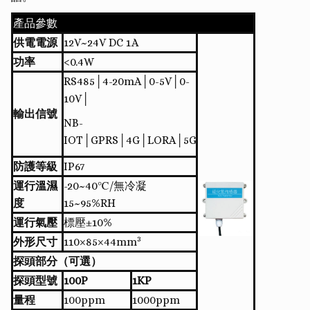
產品參數
供電電源
12V~24V DC 1A
功率
<0.4W
RS485│4-20mA│0-5V│0-
10V│
輸出信號
NB-
IOT│GPRS│4G│LORA│5G
防護等級
IP67
運行溫濕
-20~40℃/無冷凝
度
15~95%RH
運行氣壓
標壓±10%
3
外形尺寸
110×85×44mm
探頭部分（可選）
探頭型號
100P
1KP
量程
100ppm
1000ppm