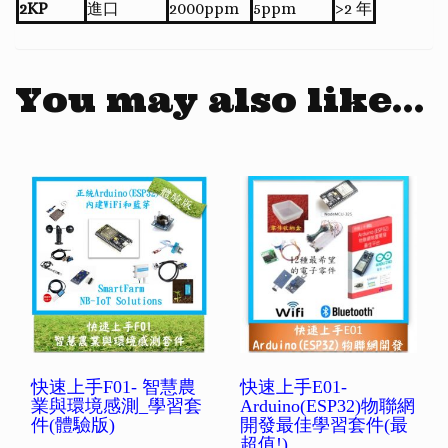
2KP
進口
2000ppm
5ppm
>2 年
You may also like…
快速上手F01- 智慧農
快速上手E01-
業與環境感測_學習套
Arduino(ESP32)物聯網
件(體驗版)
開發最佳學習套件(最
超值!)