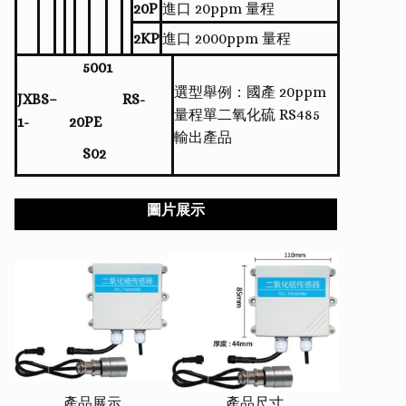
20P
進口 20ppm 量程
2KP
進口 2000ppm 量程
50
01
選型舉例：國產 20ppm
JXBS
–
RS-
量程單二氧化硫 RS485
1- 2
0PE
輸出產品
S02
圖片展示
產品展示
產品尺寸