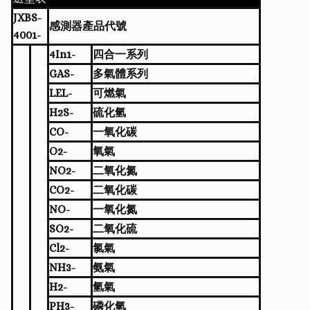
JXBS-
感測器產品代號
4001-
4In1-
四合一系列
GAS-
多氣體系列
LEL-
可燃氣
H2S-
硫化氫
CO-
一氧化碳
O2-
氧氣
NO2-
二氧化氮
CO2-
二氧化碳
NO-
一氧化氮
SO2-
二氧化硫
Cl2-
氯氣
NH3-
氨氣
H2-
氫氣
PH3-
磷化氫