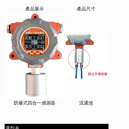
產品展示
產品尺寸
防爆式四合一感測器
流通池
選型表