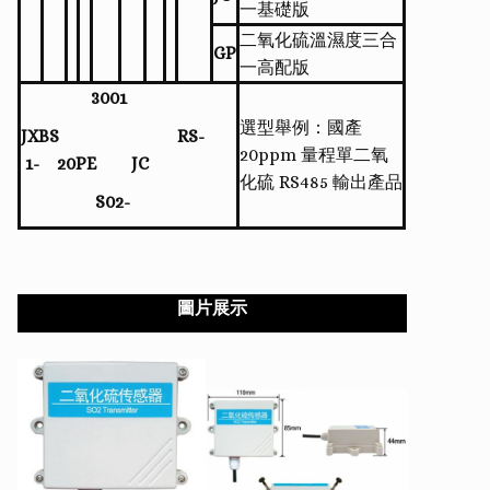
一基礎版
二氧化硫溫濕度三合
GP
一高配版
30
01
選型舉例：國產
JXBS
RS-
20ppm 量程單二氧
1- 2
0PE
JC
化硫 RS485 輸出產
品
S02-
圖片展示