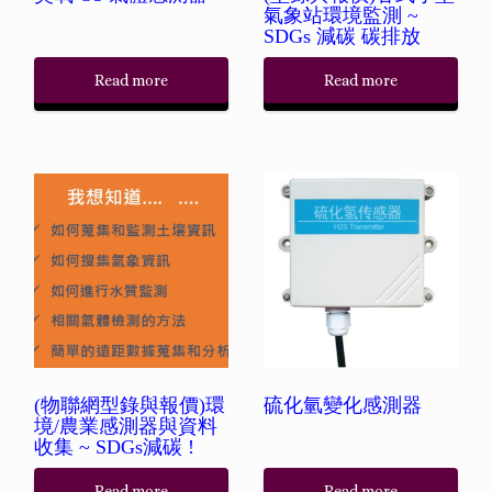
氣象站環境監測 ~
SDGs 減碳 碳排放
Read more
Read more
(物聯網型錄與報價)環
硫化氫變化感測器
境/農業感測器與資料
收集 ~ SDGs減碳 !
Read more
Read more