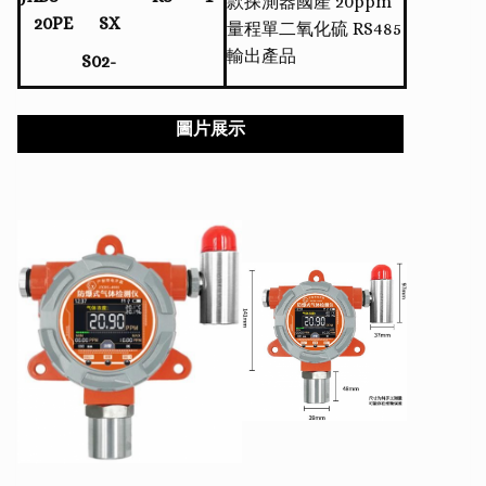
款探測器國產 20ppm
20PE SX
量程單二
氧化硫 RS485
輸出產品
S02-
圖片展示