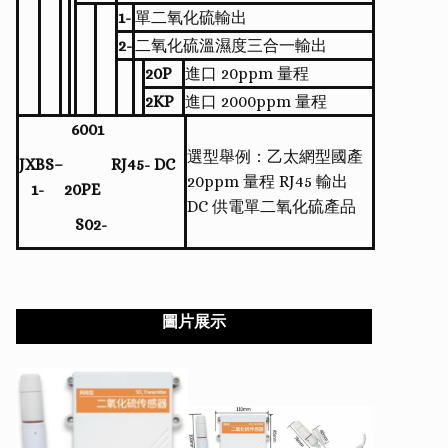
1-
單二氧化硫輸出
2-
二氧化硫溫濕度三合一輸出
20P
進口 20ppm 量程
2KP
進口 2000ppm 量程
60
01
選型舉例：乙太網型國產
JXBS
–
RJ45-
DC
20ppm 量程 RJ45 輸出
1- 2
0PE
DC 供電單二氧化硫產品
S02-
圖片展示