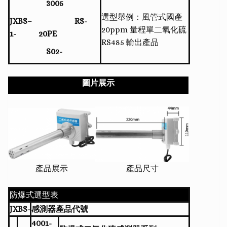
30
05
選型舉例：風管式國產
JXBS
–
RS-
20ppm 量程單二氧化硫
1- 20
PE
RS485 輸出產品
S02-
圖片展示
產品展示
產品尺寸
防爆式選型表
JXBS-
感測器產品代號
4001-