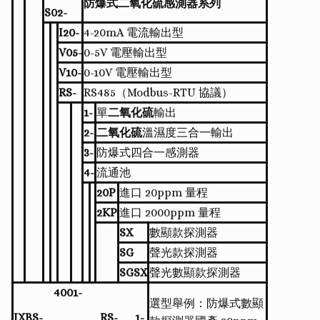
防爆式二氧化硫感測器系列
S02-
I20-
4-20mA 電流輸出型
V05-
0-5V 電壓輸出型
V10-
0-10V 電壓輸出型
RS-
RS485（Modbus-RTU 協議）
1-
單
二氧化硫
輸出
2-
二氧化硫
溫濕度三合一輸出
3-
防爆式四合一感測器
4-
流通池
20P
進口 20ppm 量程
2KP
進口 2000ppm 量程
SX
數顯款探測器
SG
聲光款探測器
SGSX
聲光數顯款探測器
4001-
選型舉例：防爆式數顯
JXBS- RS- 1-