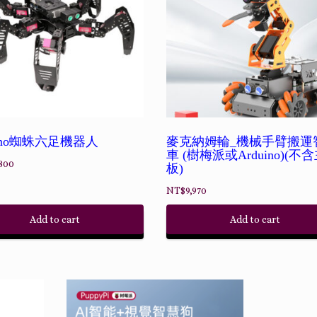
uino蜘蛛六足機器人
麥克納姆輪_機械手臂搬運
車 (樹梅派或Arduino)(不
800
板)
NT$
9,970
Add to cart
Add to cart