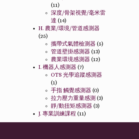
(11)
深度/骨架視覺/毫米雷
達
(14)
H. 農業/環境/管道感測器
(25)
攜帶式氣體檢測器
(5)
管道壁掛感測器
(13)
農業環境感測器
(12)
I. 機器人感測器
(7)
OTS 光學追蹤感測器
(1)
手指 觸覺感測器
(0)
拉力壓力重量感測
(3)
靜/動扭矩感測器
(3)
J. 專業訓練課程
(11)