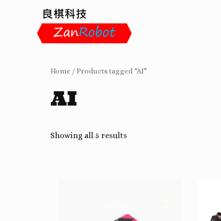
Home
/
Products tagged “AI”
AI
Showing all 5 results