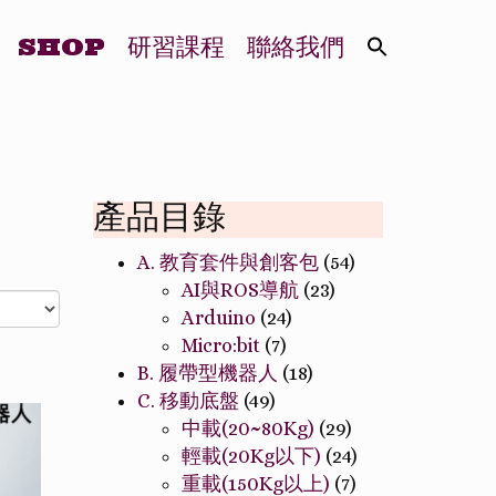
SHOP
研習課程
聯絡我們
產品目錄
A. 教育套件與創客包
(54)
AI與ROS導航
(23)
Arduino
(24)
Micro:bit
(7)
B. 履帶型機器人
(18)
C. 移動底盤
(49)
中載(20~80Kg)
(29)
輕載(20Kg以下)
(24)
重載(150Kg以上)
(7)