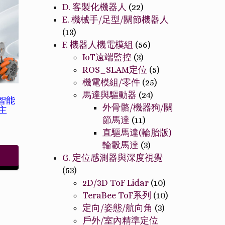
D. 客製化機器人
(22)
E. 機械手/足型/關節機器人
(13)
F. 機器人機電模組
(56)
IoT遠端監控
(3)
ROS_SLAM定位
(5)
機電模組/零件
(25)
馬達與驅動器
(24)
智能
外骨骼/機器狗/關
含主
節馬達
(11)
直驅馬達(輪胎版)
輪轂馬達
(3)
G. 定位感測器與深度視覺
(53)
2D/3D ToF Lidar
(10)
TeraBee ToF系列
(10)
定向/姿態/航向角
(3)
戶外/室內精準定位