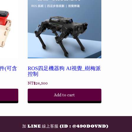
套件(可含
ROS四足機器狗 AI視覺_樹梅派
控制
NT$
24,500
Add to cart
加 LINE 線上客服 (ID : @490DOVND)