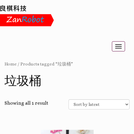
Toggle
naviga
Home
/
Products tagged “垃圾桶”
垃圾桶
Showing all 1 result