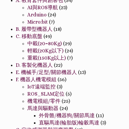
A. 教育套件與創客包
(54)
AI與ROS導航
(23)
Arduino
(24)
Micro:bit
(7)
B. 履帶型機器人
(18)
C. 移動底盤
(49)
中載(20~80Kg)
(29)
輕載(20Kg以下)
(24)
重載(150Kg以上)
(7)
D. 客製化機器人
(22)
E. 機械手/足型/關節機器人
(13)
F. 機器人機電模組
(56)
IoT遠端監控
(3)
ROS_SLAM定位
(5)
機電模組/零件
(25)
馬達與驅動器
(24)
外骨骼/機器狗/關節馬達
(11)
直驅馬達(輪胎版)輪轂馬達
(3)