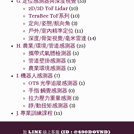
G. 定位感測器與深度視覺
(53)
2D/3D ToF Lidar
(10)
TeraBee ToF系列
(10)
定向/姿態/航向角
(3)
戶外/室內精準定位
(11)
深度/骨架視覺/毫米雷達
(14)
H. 農業/環境/管道感測器
(25)
攜帶式氣體檢測器
(5)
管道壁掛感測器
(13)
農業環境感測器
(12)
I. 機器人感測器
(7)
OTS 光學追蹤感測器
(1)
手指 觸覺感測器
(0)
拉力壓力重量感測
(3)
靜/動扭矩感測器
(3)
J. 專業訓練課程
(11)
加 LINE 線上客服 (ID : @490DOVND)