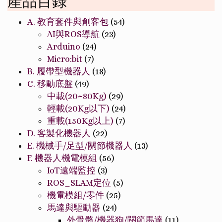
產品目錄
A. 教育套件與創客包
(54)
AI與ROS導航
(23)
Arduino
(24)
Micro:bit
(7)
B. 履帶型機器人
(18)
C. 移動底盤
(49)
中載(20~80Kg)
(29)
輕載(20Kg以下)
(24)
重載(150Kg以上)
(7)
D. 客製化機器人
(22)
E. 機械手/足型/關節機器人
(13)
F. 機器人機電模組
(56)
IoT遠端監控
(3)
ROS_SLAM定位
(5)
機電模組/零件
(25)
馬達與驅動器
(24)
外骨骼/機器狗/關節馬達
(11)