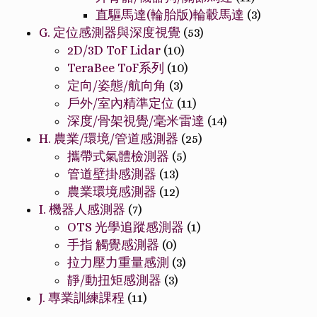
直驅馬達(輪胎版)輪轂馬達
(3)
G. 定位感測器與深度視覺
(53)
2D/3D ToF Lidar
(10)
TeraBee ToF系列
(10)
定向/姿態/航向角
(3)
戶外/室內精準定位
(11)
深度/骨架視覺/毫米雷達
(14)
H. 農業/環境/管道感測器
(25)
攜帶式氣體檢測器
(5)
管道壁掛感測器
(13)
農業環境感測器
(12)
I. 機器人感測器
(7)
OTS 光學追蹤感測器
(1)
手指 觸覺感測器
(0)
拉力壓力重量感測
(3)
靜/動扭矩感測器
(3)
J. 專業訓練課程
(11)